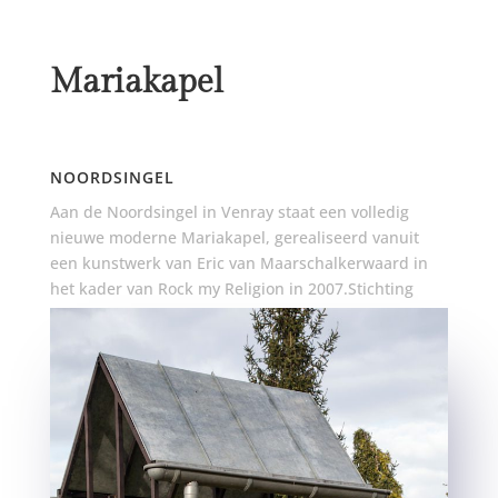
Mariakapel
NOORDSINGEL
Aan de Noordsingel in Venray staat een volledig
nieuwe moderne Mariakapel, gerealiseerd vanuit
een kunstwerk van Eric van Maarschalkerwaard in
het kader van Rock my Religion in 2007.Stichting
Kruisen en Kapellen in de gemeente Venray heeft dit
“omgevormd” tot Mariakapel.