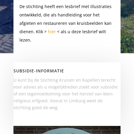
De stichting heeft een lesbrief met illustraties
ontwikkeld, die als handleiding voor het
afgieten en restaureren van kruisbeelden kan
dienen. Klik >
hier
< als u deze lesbrief wilt
lezen.
SUBSIDIE-INFORMATIE
U kunt bij de Stichting Kruisen en Kapellen terecht
voor advies als u mogelijkheden zoekt voor subsidie
of een tegemoetkoming voor het herstel van klein
religieus erfgoed. Vooral in Limburg weet de
stichting goed de weg.