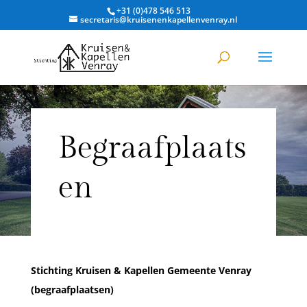
+31 (0)478 546 513
secretaris@kruisenenkapellenvenray.nl
Begraafplaats
en
Stichting Kruisen & Kapellen Gemeente Venray
(begraafplaatsen)