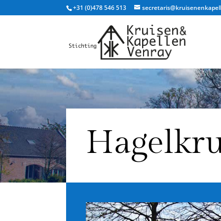
+31 (0)478 546 513
secretaris@kruisenenkapel
Hagelkru