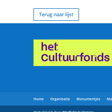
Terug naar lijst
Home
Organisatie
Monumentjes
Ni