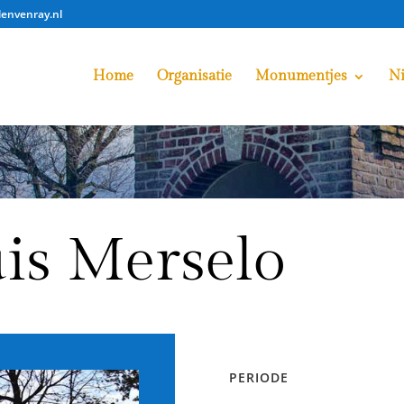
lenvenray.nl
Home
Organisatie
Monumentjes
N
is Merselo
PERIODE