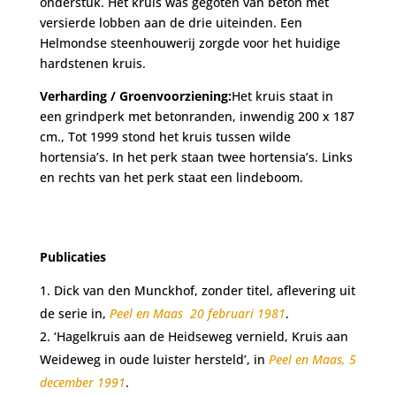
onderstuk. Het kruis was gegoten van beton met
versierde lobben aan de drie uiteinden. Een
Helmondse steenhouwerij zorgde voor het huidige
hardstenen kruis.
Verharding / Groenvoorziening:
Het kruis staat in
een grindperk met betonranden, inwendig 200 x 187
cm., Tot 1999 stond het kruis tussen wilde
hortensia’s. In het perk staan twee hortensia’s. Links
en rechts van het perk staat een lindeboom.
Publicaties
Dick van den Munckhof, zonder titel, aflevering uit
de serie in,
Peel en Maas 20 februari 1981
.
‘Hagelkruis aan de Heidseweg vernield, Kruis aan
Weideweg in oude luister hersteld’, in
Peel en Maas, 5
december 1991
.