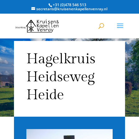
+31 (0)478 546 513
secretaris@kruisenenkapellenvenray.nl
Hagelkruis
Heidseweg
Heide