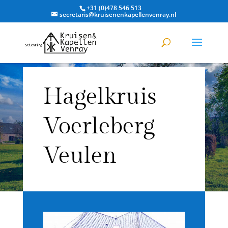
+31 (0)478 546 513
secretaris@kruisenenkapellenvenray.nl
Hagelkruis
Voerleberg
Veulen