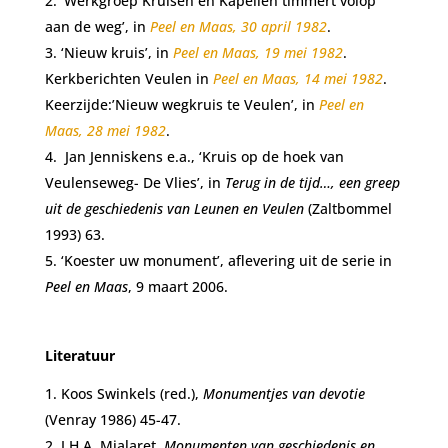
‘Werkgroep Kruisen en Kapellen timmert volop
aan de weg’, in
Peel en Maas, 30 april 1982
.
‘Nieuw kruis’, in
Peel en Maas, 19 mei 1982
.
Kerkberichten Veulen in
Peel en Maas, 14 mei 1982
.
Keerzijde:’Nieuw wegkruis te Veulen’, in
Peel en
Maas, 28 mei 1982
.
Jan Jenniskens e.a., ‘Kruis op de hoek van
Veulenseweg- De Vlies’, in
Terug in de tijd…, een greep
uit de
geschiedenis van Leunen en Veulen
(Zaltbommel
1993) 63.
‘Koester uw monument’, aflevering uit de serie in
Peel en Maas
, 9 maart 2006.
Literatuur
Koos Swinkels (red.),
Monumentjes van devotie
(Venray 1986) 45-47.
J.H.A. Mialaret,
Monumenten van geschiedenis en