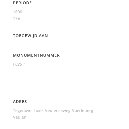
PERIODE
1600
17e
TOEGEWIJD AAN
MONUMENTNUMMER
[ 025 ]
ADRES
Tegenover hoek Veulenseweg-Voerleberg
Veulen