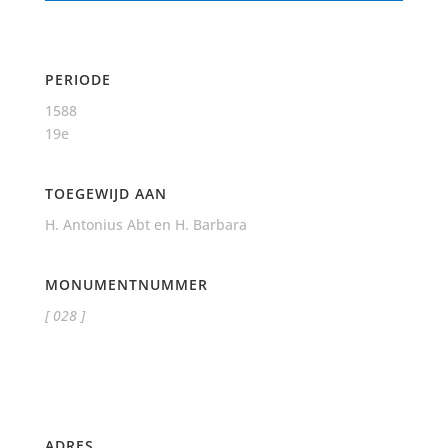
PERIODE
1588
19e
TOEGEWIJD AAN
H. Antonius Abt en H. Barbara
MONUMENTNUMMER
[ 028 ]
ADRES