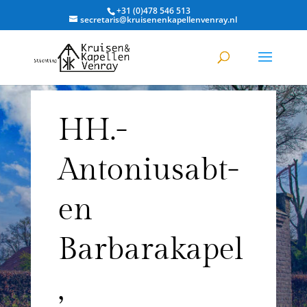
+31 (0)478 546 513
secretaris@kruisenenkapellenvenray.nl
HH.-
Antoniusabt-
en
Barbarakapel
,