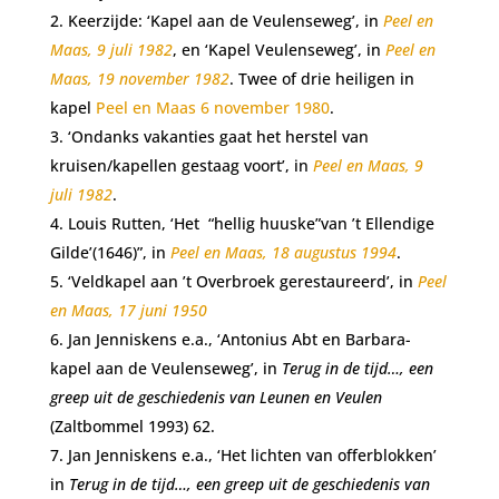
Keerzijde: ‘Kapel aan de Veulenseweg’, in
Peel en
Maas, 9 juli 1982
, en ‘Kapel Veulenseweg’, in
Peel en
Maas, 19 november 1982
. Twee of drie heiligen in
kapel
Peel en Maas 6 november 1980
.
‘Ondanks vakanties gaat het herstel van
kruisen/kapellen gestaag voort’, in
Peel en
Maas, 9
juli 1982
.
Louis Rutten, ‘Het “hellig huuske”van ’t Ellendige
Gilde’(1646)”, in
Peel en
Maas, 18 augustus 1994
.
‘Veldkapel aan ’t Overbroek gerestaureerd’, in
Peel
en Maas, 17 juni 1950
Jan Jenniskens e.a., ‘Antonius Abt en Barbara-
kapel aan de Veulenseweg’, in
Terug in de tijd…, een
greep uit de
geschiedenis van Leunen en Veulen
(Zaltbommel 1993) 62.
Jan Jenniskens e.a., ‘Het lichten van offerblokken’
in
Terug in de tijd…, een greep uit de
geschiedenis van