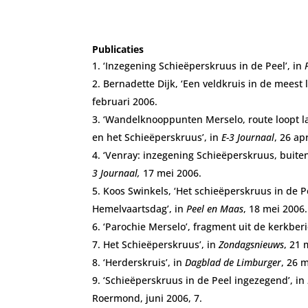
Publicaties
‘Inzegening Schieëperskruus in de Peel’, in
Bernadette Dijk, ‘Een veldkruis in de meest le
februari 2006.
‘Wandelknooppunten Merselo, route loopt la
en het Schieëperskruus’, in
E-3 Journaal
, 26 ap
‘Venray: inzegening Schieëperskruus, buit
3 Journaal,
17 mei 2006.
Koos Swinkels, ‘Het schieëperskruus in de
Hemelvaartsdag’, in
Peel en Maas
, 18 mei 2006.
‘Parochie Merselo’, fragment uit de kerkber
Het Schieëperskruus’, in
Zondagsnieuws
, 21 
‘Herderskruis’, in
Dagblad de Limburger
, 26 
‘Schieëperskruus in de Peel ingezegend’, in
Roermond, juni 2006, 7.