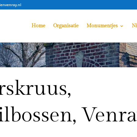
lenvenray.nl
Home
Organisatie
Monumentjes
N
rskruus,
ilbossen, Venr