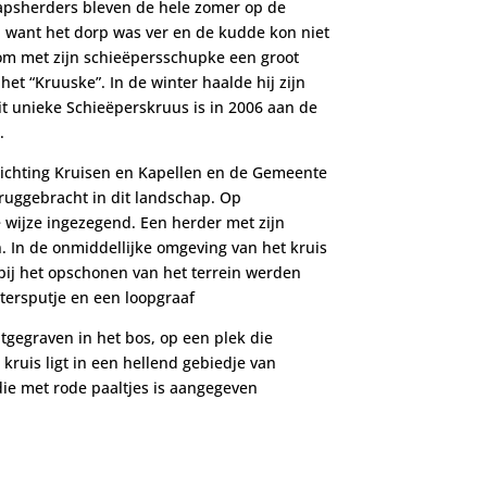
apsherders bleven de hele zomer op de
, want het dorp was ver en de kudde kon niet
om met zijn schieëpersschupke een groot
het “Kruuske”. In de winter haalde hij zijn
it unieke Schieëperskruus is in 2006 aan de
.
tichting Kruisen en Kapellen en de Gemeente
uggebracht in dit landschap. Op
e wijze ingezegend. Een herder met zijn
. In de onmiddellijke omgeving van het kruis
bij het opschonen van het terrein werden
tersputje en een loopgraaf
uitgegraven in het bos, op een plek die
kruis ligt in een hellend gebiedje van
ie met rode paaltjes is aangegeven