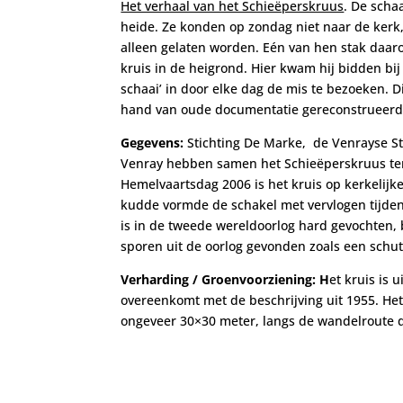
Het verhaal van het Schieëperskruus
. De scha
heide. Ze konden op zondag niet naar de kerk
alleen gelaten worden. Eén van hen stak daar
kruis in de heigrond. Hier kwam hij bidden bij 
schaai’ in door elke dag de mis te bezoeken. D
hand van oude documentatie gereconstrueerd
Gegevens:
Stichting De Marke, de Venrayse S
Venray hebben samen het Schieëperskruus ter
Hemelvaartsdag 2006 is het kruis op kerkelijk
kudde vormde de schakel met vervlogen tijden
is in de tweede wereldoorlog hard gevochten, 
sporen uit de oorlog gevonden zoals een schut
Verharding / Groenvoorziening: H
et kruis is 
overeenkomt met de beschrijving uit 1955. Het 
ongeveer 30×30 meter, langs de wandelroute d