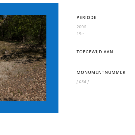
PERIODE
2006
19e
TOEGEWIJD AAN
MONUMENTNUMMER
[ 064 ]