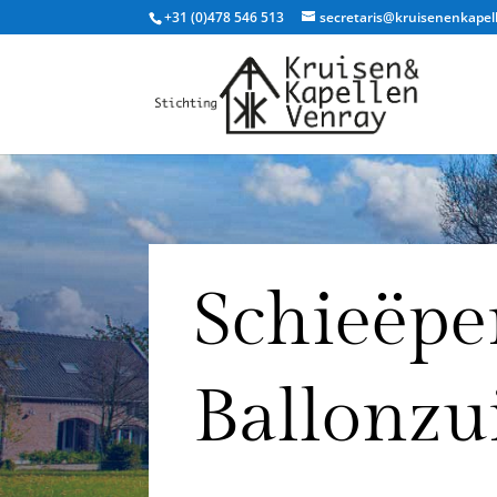
+31 (0)478 546 513
secretaris@kruisenenkapel
Schieëpe
Ballonzu