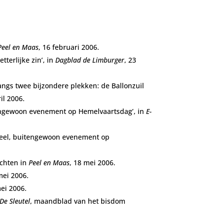
Peel en Maas
, 16 februari 2006.
tterlijke zin’, in
Dagblad de Limburger
, 23
ngs twee bijzondere plekken: de Ballonzuil
ril 2006.
engewoon evenement op Hemelvaartsdag’, in
E-
 Peel, buitengewoon evenement op
ichten in
Peel en Maas
, 18 mei 2006.
mei 2006.
mei 2006.
De Sleutel
, maandblad van het bisdom