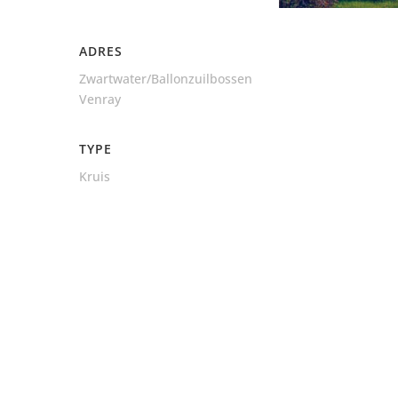
ADRES
Zwartwater/Ballonzuilbossen
Venray
TYPE
Kruis