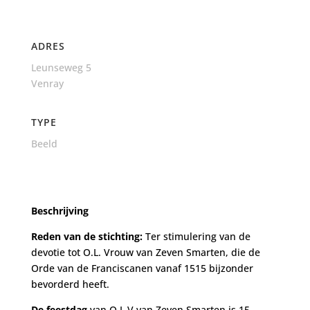
ADRES
Leunseweg 5
Venray
TYPE
Beeld
Beschrijving
Reden van de stichting:
Ter stimulering van de
devotie tot O.L. Vrouw van Zeven Smarten, die de
Orde van de Franciscanen vanaf 1515 bijzonder
bevorderd heeft.
De feestdag
van O.L.V van Zeven Smarten is 15