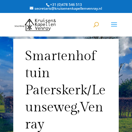
+31 (0)478 546 513
secretaris@kruisenenkapellenvenray.nl
Smartenhof
tuin
Paterskerk/Le
unseweg,Ven
ray