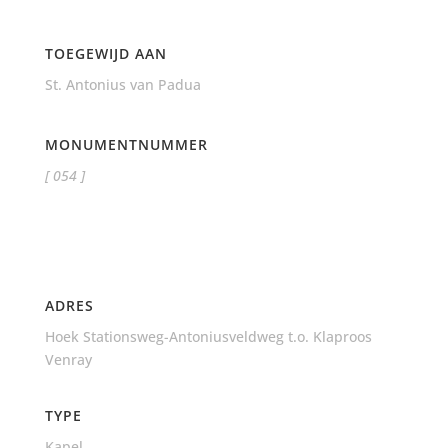
TOEGEWIJD AAN
St. Antonius van Padua
MONUMENTNUMMER
[ 054 ]
ADRES
Hoek Stationsweg-Antoniusveldweg t.o. Klaproos
Venray
TYPE
Kapel