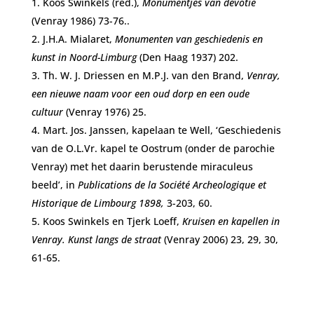
Koos Swinkels (red.),
Monumentjes van devotie
(Venray 1986) 73-76..
J.H.A. Mialaret,
Monumenten van geschiedenis en
kunst in Noord-Limburg
(Den Haag 1937) 202.
Th. W. J. Driessen en M.P.J. van den Brand,
Venray,
een nieuwe naam voor een oud dorp en een oude
cultuur
(Venray 1976) 25.
Mart. Jos. Janssen, kapelaan te Well, ‘Geschiedenis
van de O.L.Vr. kapel te Oostrum (onder de parochie
Venray) met het daarin berustende miraculeus
beeld’, in
Publications de la Société Archeologique et
Historique de Limbourg 1898,
3-203, 60.
Koos Swinkels en Tjerk Loeff,
Kruisen en kapellen in
Venray. Kunst langs de straat
(Venray 2006) 23, 29, 30,
61-65.