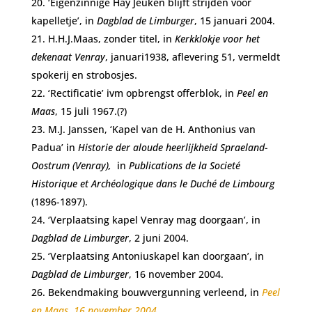
‘Eigenzinnige Hay Jeuken blijft strijden voor
kapelletje’, in
Dagblad de Limburger
, 15 januari 2004.
H.H.J.Maas, zonder titel, in
Kerkklokje voor het
dekenaat Venray
, januari1938, aflevering 51, vermeldt
spokerij en strobosjes.
‘Rectificatie’ ivm opbrengst offerblok, in
Peel en
Maas
, 15 juli 1967.(?)
M.J. Janssen, ‘Kapel van de H. Anthonius van
Padua’ in
Historie der aloude heerlijkheid Spraeland-
Oostrum (Venray),
in
Publications de la Societé
Historique et Archéologique dans le Duché de Limbourg
(1896-1897).
‘Verplaatsing kapel Venray mag doorgaan’, in
Dagblad de Limburger
, 2 juni 2004.
‘Verplaatsing Antoniuskapel kan doorgaan’, in
Dagblad de Limburger
, 16 november 2004.
Bekendmaking bouwvergunning verleend, in
Peel
en Maas, 16 november 2004
.