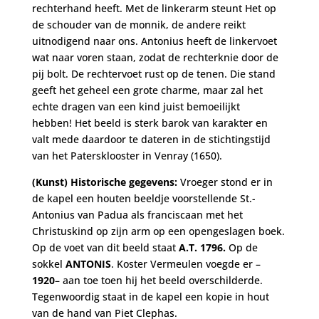
rechterhand heeft. Met de linkerarm steunt Het op
de schouder van de monnik, de andere reikt
uitnodigend naar ons. Antonius heeft de linkervoet
wat naar voren staan, zodat de rechterknie door de
pij bolt. De rechtervoet rust op de tenen. Die stand
geeft het geheel een grote charme, maar zal het
echte dragen van een kind juist bemoeilijkt
hebben! Het beeld is sterk barok van karakter en
valt mede daardoor te dateren in de stichtingstijd
van het Patersklooster in Venray (1650).
(Kunst) Historische gegevens:
Vroeger stond er in
de kapel een houten beeldje voorstellende St.-
Antonius van Padua als franciscaan met het
Christuskind op zijn arm op een opengeslagen boek.
Op de voet van dit beeld staat
A.T. 1796.
Op de
sokkel
ANTONIS
. Koster Vermeulen voegde er –
1920
– aan toe toen hij het beeld overschilderde.
Tegenwoordig staat in de kapel een kopie in hout
van de hand van Piet Clephas.