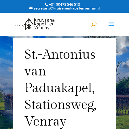
+31 (0)478 546 513
secretaris@kruisenenkapellenvenray.nl
St.-Antonius
van
Paduakapel,
Stationsweg,
Venray