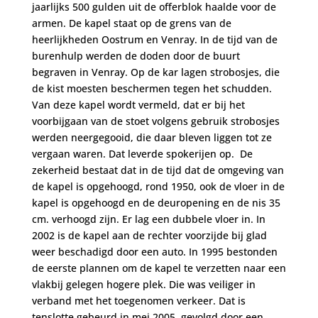
jaarlijks 500 gulden uit de offerblok haalde voor de
armen. De kapel staat op de grens van de
heerlijkheden Oostrum en Venray. In de tijd van de
burenhulp werden de doden door de buurt
begraven in Venray. Op de kar lagen strobosjes, die
de kist moesten beschermen tegen het schudden.
Van deze kapel wordt vermeld, dat er bij het
voorbijgaan van de stoet volgens gebruik strobosjes
werden neergegooid, die daar bleven liggen tot ze
vergaan waren. Dat leverde spokerijen op.
De
zekerheid bestaat dat in de tijd dat de omgeving van
de kapel is opgehoogd, rond 1950, ook de vloer in de
kapel is opgehoogd en de deuropening en de nis 35
cm. verhoogd zijn. Er lag een dubbele vloer in. In
2002 is de kapel aan de rechter voorzijde bij glad
weer beschadigd door een auto. In 1995 bestonden
de eerste plannen om de kapel te verzetten naar een
vlakbij gelegen hogere plek. Die was veiliger in
verband met het toegenomen verkeer. Dat is
tenslotte gebeurd in mei 2005, gevolgd door een