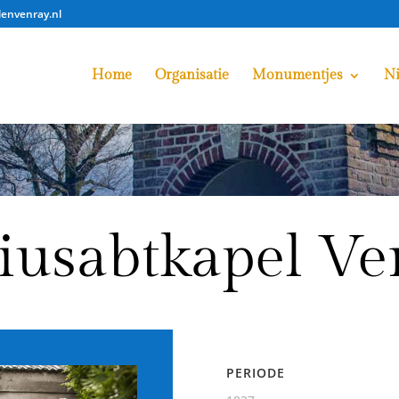
lenvenray.nl
Home
Organisatie
Monumentjes
N
niusabtkapel V
PERIODE