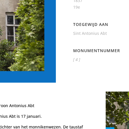
1837
19e
TOEGEWIJD AAN
Sint Antonius Abt
MONUMENTNUMMER
[ 4 ]
roon Antonius Abt
ius Abt is 17 januari.
stichter van het monnikenwezen. De taustaf