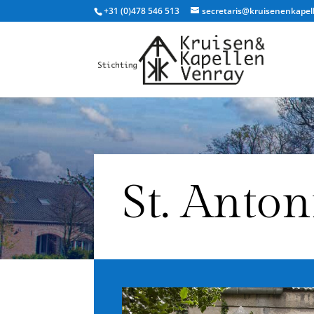
+31 (0)478 546 513
secretaris@kruisenenkapel
St. Anto