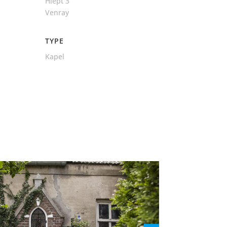
Hiept 3
Venray
TYPE
Kapel