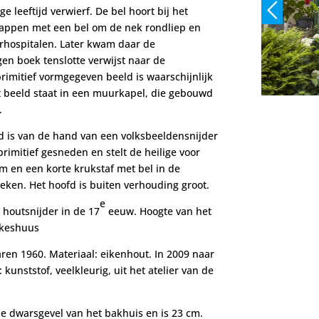
e leeftijd verwierf. De bel hoort bij het
happen met een bel om de nek rondliep en
rhospitalen. Later kwam daar de
gen boek tenslotte verwijst naar de
 primitief vormgegeven beeld is waarschijnlijk
t beeld staat in een muurkapel, die gebouwd
.
ld is van de hand van een volksbeeldensnijder
primitief gesneden en stelt de heilige voor
m en een korte krukstaf met bel in de
eken. Het hoofd is buiten verhouding groot.
e
houtsnijder in de 17
eeuw. Hoogte van het
ekeshuus
aren 1960. Materiaal: eikenhout. In 2009 naar
unststof, veelkleurig, uit het atelier van de
 dwarsgevel van het bakhuis en is 23 cm.