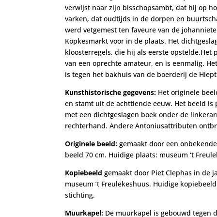
verwijst naar zijn bisschopsambt, dat hij op hog
varken, dat oudtijds in de dorpen en buurtsc
werd vetgemest ten faveure van de johanniete
Köpkesmarkt voor in de plaats. Het dichtgesla
kloosterregels, die hij als eerste opstelde.Het
van een oprechte amateur, en is eenmalig. He
is tegen het bakhuis van de boerderij de Hiept
Kunsthistorische gegevens:
Het originele bee
en stamt uit de achttiende eeuw. Het beeld is 
met een dichtgeslagen boek onder de linkerar
rechterhand. Andere Antoniusattributen ontbr
Originele beeld:
gemaakt door een onbekende 
beeld 70 cm. Huidige plaats: museum ‘t Freul
Kopiebeeld
gemaakt door Piet Clephas in de j
museum ’t Freulekeshuus. Huidige kopiebeeld: k
stichting.
Muurkapel:
De muurkapel is gebouwd tegen de