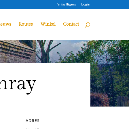
Vrijwilligers
Login
ieuws
Routes
Winkel
Contact
enray
ADRES