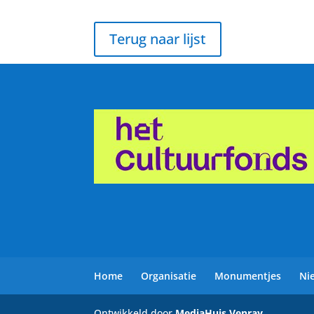
Terug naar lijst
Home
Organisatie
Monumentjes
Ni
Ontwikkeld door
MediaHuis Venray