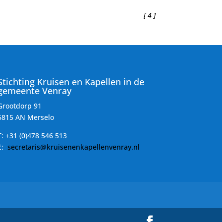
[ 4 ]
Stichting Kruisen en Kapellen in de
gemeente Venray
Grootdorp 91
5815 AN Merselo
T:
+31 (0)478 546 513
E:
secretaris@kruisenenkapellenvenray.nl