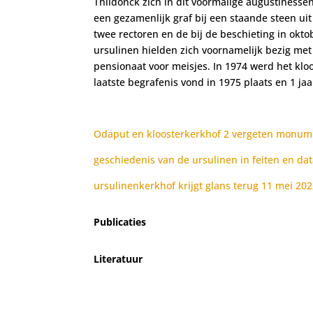
Thildonck zich in dit voormalige augustinessen
een gezamenlijk graf bij een staande steen uit
twee rectoren en de bij de beschieting in ok
ursulinen hielden zich voornamelijk bezig me
pensionaat voor meisjes. In 1974 werd het kl
laatste begrafenis vond in 1975 plaats en 1 ja
Odaput en kloosterkerkhof 2 vergeten monum
geschiedenis van de ursulinen in feiten en da
ursulinenkerkhof krijgt glans terug 11 mei 20
Publicaties
Literatuur