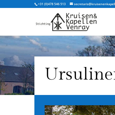
+31 (0)478 546 513
secretaris@kruisenenkapel
Ursuline