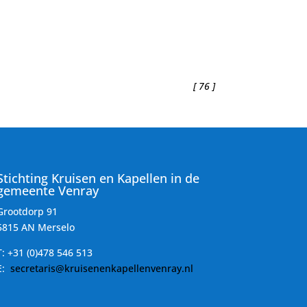
[ 76 ]
Stichting Kruisen en Kapellen in de
gemeente Venray
Grootdorp 91
5815 AN Merselo
T:
+31 (0)478 546 513
E:
secretaris@kruisenenkapellenvenray.nl