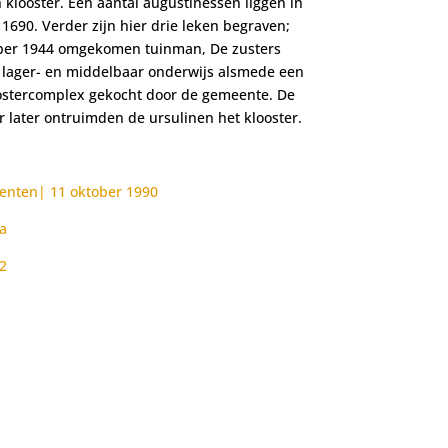
 klooster. Een aantal augustinessen liggen in
 1690. Verder zijn hier drie leken begraven;
tober 1944 omgekomen tuinman, De zusters
t lager- en middelbaar onderwijs alsmede een
oostercomplex gekocht door de gemeente. De
ar later ontruimden de ursulinen het klooster.
enten| 11 oktober 1990
ta
22