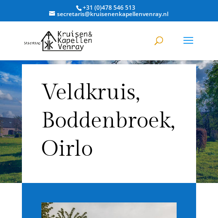
+31 (0)478 546 513
secretaris@kruisenenkapellenvenray.nl
Veldkruis,
Boddenbroek,
Oirlo