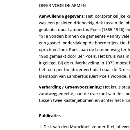
OFFER VOOR DE ARMEN
Aanvullende gegevens:
Het oorspronkelijke k
was een gesloten driehoekig dak tussen de lo
geplaatst door Lambertus Poels (1855-1926) en 
1918 vonden binnen de gemeente Venray vele t
een gastvrij onderdak op de boerderijen. Het h
oprichter, fam. Poels aan de Lemmenweg ter h
1960 gemaakt door Bér Poels. Het kruis was in
ingelegd. Bij de ruilverkaveling in 1975 moest 
het toen per bulldozer verhuisd naar de Droes
kleinzoon van Lambertus (Bèr) Poels woonde. 
Verharding / Groenvoorziening:
Het kruis sta
zandweggedeelte, aan de overkant van de sloot
tussen twee kastanjebomen en achter het krui
Publicaties
Dick van den Munckhof, zonder titel, afleveri