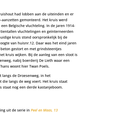
ruishout had lobben aan de uiteinden en er
b-aanzetten gemonteerd. Het kruis werd
een Belgische vluchteling. In de jaren 1914-
ientallen vluchtelingen en geïnterneerden
uidige kruis stond oorspronkelijk bij de
oogte van huisnr.12. Daar was het eind jaren
 beton gestort en met grindsteentjes
het kruis wijken. Bij de aanleg van een sloot is
enweg, nabij boerderij De Lieth waar een
Thans woont hier Twan Poels.
at langs de Droesenweg, in het
 die langs de weg voert. Het kruis staat
s staat nog een derde kastanjeboom.
ng uit de serie in
Peel en Maas, 13