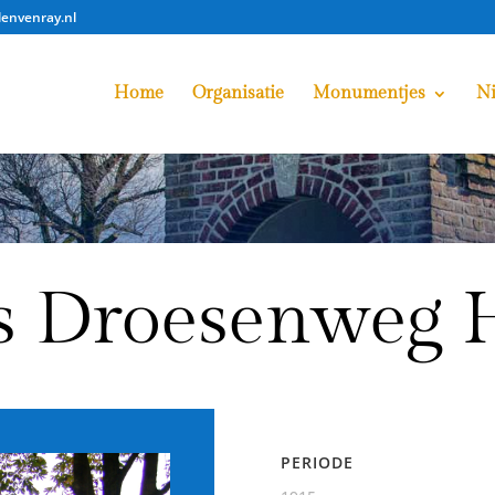
lenvenray.nl
Home
Organisatie
Monumentjes
N
s Droesenweg 
PERIODE