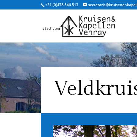
+31 (0)478 546 513
secretaris@kruisenenkapel
Veldkrui