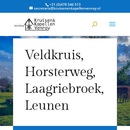
+31 (0)478 546 513
secretaris@kruisenenkapellenvenray.nl
Veldkruis,
Horsterweg,
Laagriebroek,
Leunen