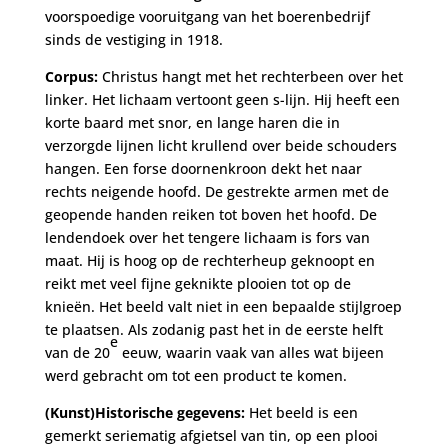
voorspoedige vooruitgang van het boerenbedrijf
sinds de vestiging in 1918.
Corpus:
Christus hangt met het rechterbeen over het
linker. Het lichaam vertoont geen s-lijn. Hij heeft een
korte baard met snor, en lange haren die in
verzorgde lijnen licht krullend over beide schouders
hangen. Een forse doornenkroon dekt het naar
rechts neigende hoofd. De gestrekte armen met de
geopende handen reiken tot boven het hoofd. De
lendendoek over het tengere lichaam is fors van
maat. Hij is hoog op de rechterheup geknoopt en
reikt met veel fijne geknikte plooien tot op de
knieën. Het beeld valt niet in een bepaalde stijlgroep
te plaatsen. Als zodanig past het in de eerste helft
e
van de 20
eeuw, waarin vaak van alles wat bijeen
werd gebracht om tot een product te komen.
(Kunst)Historische gegevens:
Het beeld is een
gemerkt seriematig afgietsel van tin, op een plooi