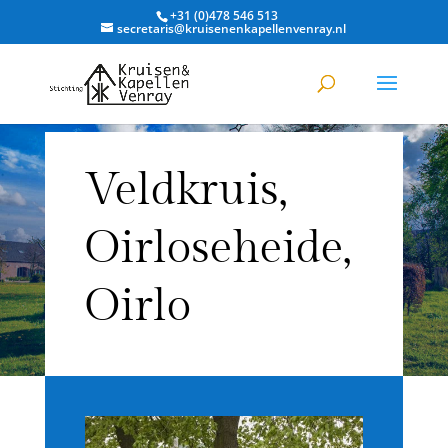
+31 (0)478 546 513
secretaris@kruisenenkapellenvenray.nl
Veldkruis,
Oirloseheide,
Oirlo