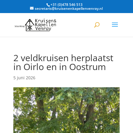
+31 (0)478 546 513
secretaris@kruisenenkapellenvenray.nl
2 veldkruisen herplaatst
in Oirlo en in Oostrum
5 juni 2026