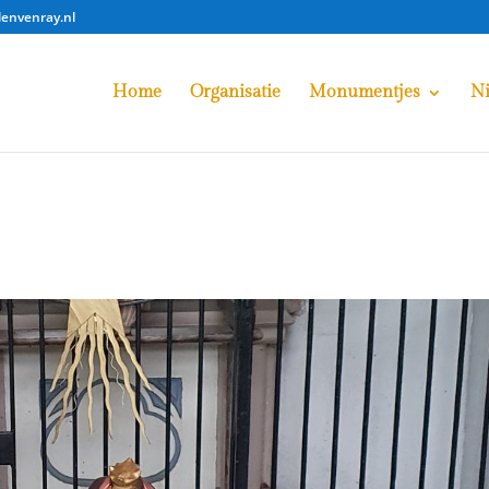
lenvenray.nl
Home
Organisatie
Monumentjes
N