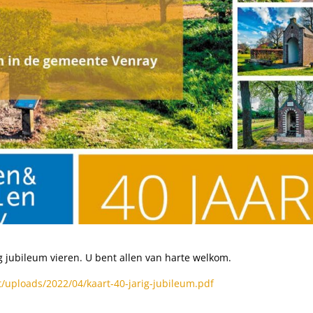
ig jubileum vieren. U bent allen van harte welkom.
/uploads/2022/04/kaart-40-jarig-jubileum.pdf