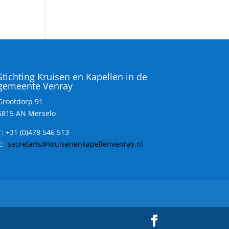
Stichting Kruisen en Kapellen in de
gemeente Venray
Grootdorp 91
5815 AN Merselo
T:
+31 (0)478 546 513
E:
secretaris@kruisenenkapellenvenray.nl