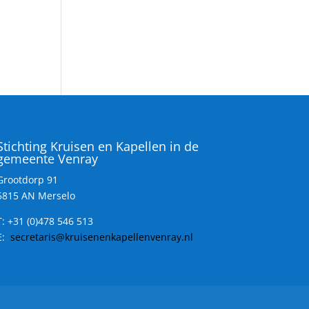
Stichting Kruisen en Kapellen in de
gemeente Venray
Grootdorp 91
5815 AN Merselo
T:
+31 (0)478 546 513
E:
secretaris@kruisenenkapellenvenray.nl