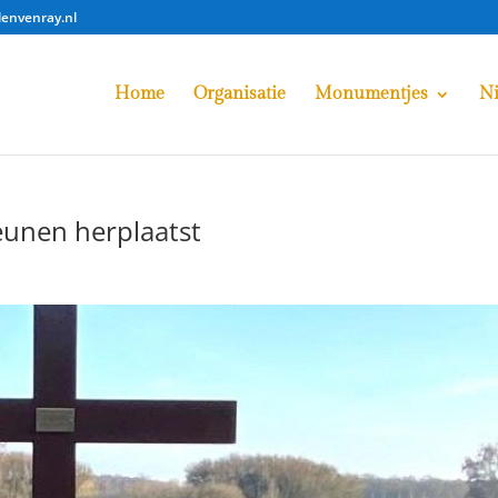
lenvenray.nl
Home
Organisatie
Monumentjes
N
eunen herplaatst