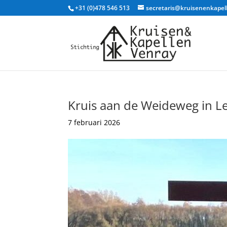
+31 (0)478 546 513
secretaris@kruisenenkapel
Kruis aan de Weideweg in L
7 februari 2026