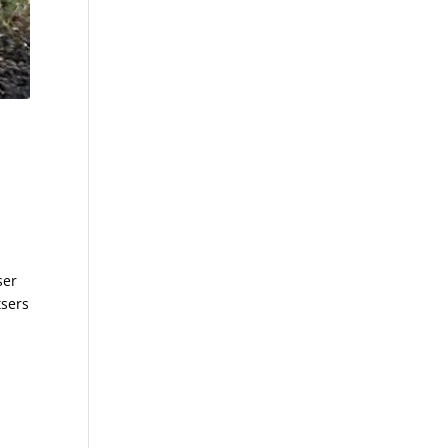
ser
tsers