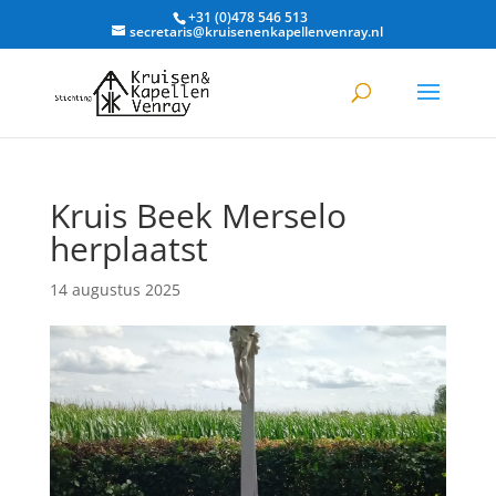
+31 (0)478 546 513
secretaris@kruisenenkapellenvenray.nl
Kruis Beek Merselo
herplaatst
14 augustus 2025