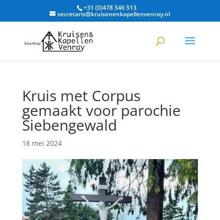
+31 (0)478 546 513
secretaris@kruisenenkapellenvenray.nl
Kruis met Corpus
gemaakt voor parochie
Siebengewald
18 mei 2024