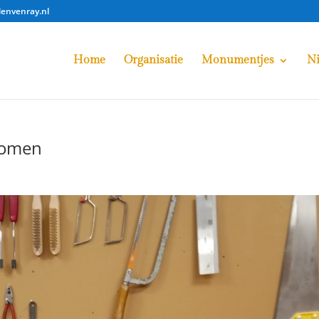
lenvenray.nl
Home
Organisatie
Monumentjes
N
enomen