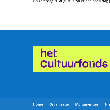
Op zaterdag 30 augustus zal er een open dag p
Home
Organisatie
Monumentjes
Ni