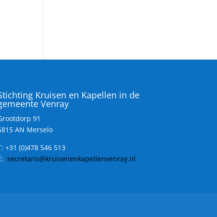
Stichting Kruisen en Kapellen in de
gemeente Venray
Grootdorp 91
5815 AN Merselo
T:
+31 (0)478 546 513
E:
secretaris@kruisenenkapellenvenray.nl