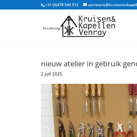
+31 (0)478 546 513
secretaris@kruisenenkapel
nieuw atelier in gebruik g
2 juli 2025