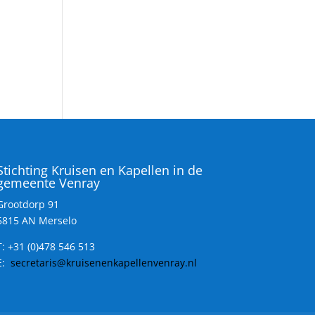
Stichting Kruisen en Kapellen in de
gemeente Venray
Grootdorp 91
5815 AN Merselo
T:
+31 (0)478 546 513
E:
secretaris@kruisenenkapellenvenray.nl