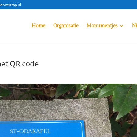
lenvenray.nl
Home
Organisatie
Monumentjes
N
met QR code