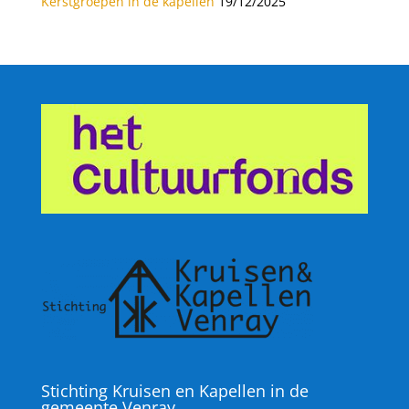
Kerstgroepen in de kapellen
19/12/2025
Stichting Kruisen en Kapellen in de
gemeente Venray