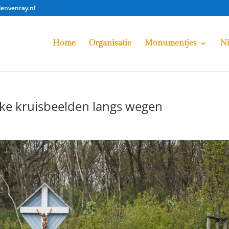
lenvenray.nl
Home
Organisatie
Monumentjes
N
jke kruisbeelden langs wegen