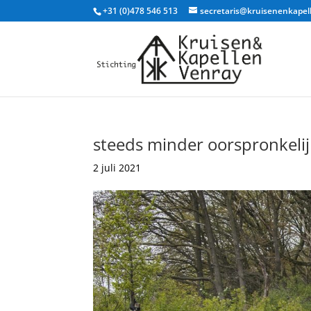
+31 (0)478 546 513
secretaris@kruisenenkapel
steeds minder oorspronkeli
2 juli 2021