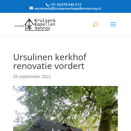
+31 (0)478 546 513
secretaris@kruisenenkapellenvenray.nl
Ursulinen kerkhof
renovatie vordert
20 september 2022