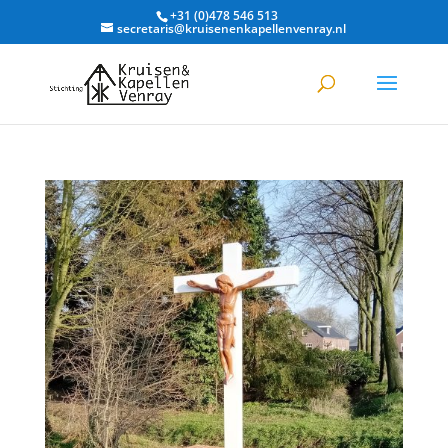
+31 (0)478 546 513
secretaris@kruisenenkapellenvenray.nl